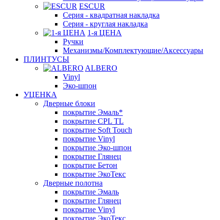
ESCUR
Серия - квадратная накладка
Серия - круглая накладка
1-я ЦЕНА
Ручки
Механизмы/Комплектующие/Аксессуары
ПЛИНТУСЫ
ALBERO
Vinyl
Эко-шпон
УЦЕНКА
Дверные блоки
покрытие Эмаль*
покрытие CPL TL
покрытие Soft Touch
покрытие Vinyl
покрытие Эко-шпон
покрытие Глянец
покрытие Бетон
покрытие ЭкоТекс
Дверные полотна
покрытие Эмаль
покрытие Глянец
покрытие Vinyl
покрытие ЭкоТекс