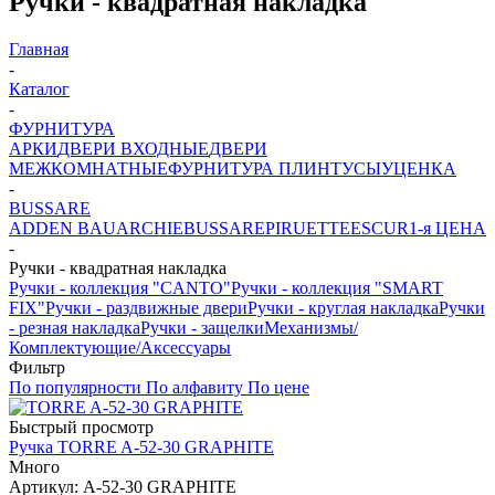
Ручки - квадратная накладка
Главная
-
Каталог
-
ФУРНИТУРА
АРКИ
ДВЕРИ ВХОДНЫЕ
ДВЕРИ
МЕЖКОМНАТНЫЕ
ФУРНИТУРА
ПЛИНТУСЫ
УЦЕНКА
-
BUSSARE
ADDEN BAU
ARCHIE
BUSSARE
PIRUETTE
ESCUR
1-я ЦЕНА
-
Ручки - квадратная накладка
Ручки - коллекция "CANTO"
Ручки - коллекция "SMART
FIX"
Ручки - раздвижные двери
Ручки - круглая накладка
Ручки
- резная накладка
Ручки - защелки
Механизмы/
Комплектующие/Аксессуары
Фильтр
По популярности
По алфавиту
По цене
Быстрый просмотр
Ручка TORRE A-52-30 GRAPHITE
Много
Артикул: A-52-30 GRAPHITE