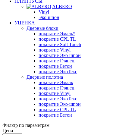
ПЛИНТУСЫ
ALBERO
Vinyl
Эко-шпон
УЦЕНКА
Дверные блоки
покрытие Эмаль*
покрытие CPL TL
покрытие Soft Touch
покрытие Vinyl
покрытие Эко-шпон
покрытие Глянец
покрытие Бетон
покрытие ЭкоТекс
Дверные полотна
покрытие Эмаль
покрытие Глянец
покрытие Vinyl
покрытие ЭкоТекс
покрытие Эко-шпон
покрытие CPL TL
покрытие Бетон
Фильтр по параметрам
Цена