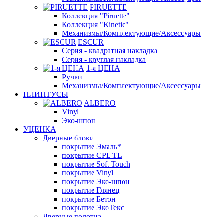
PIRUETTE
Коллекция "Piruette"
Коллекция "Kinetic"
Механизмы/Комплектующие/Аксессуары
ESCUR
Серия - квадратная накладка
Серия - круглая накладка
1-я ЦЕНА
Ручки
Механизмы/Комплектующие/Аксессуары
ПЛИНТУСЫ
ALBERO
Vinyl
Эко-шпон
УЦЕНКА
Дверные блоки
покрытие Эмаль*
покрытие CPL TL
покрытие Soft Touch
покрытие Vinyl
покрытие Эко-шпон
покрытие Глянец
покрытие Бетон
покрытие ЭкоТекс
Дверные полотна