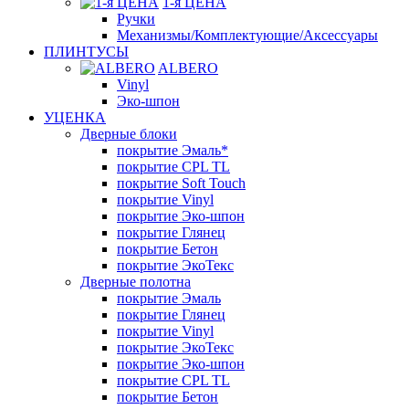
1-я ЦЕНА
Ручки
Механизмы/Комплектующие/Аксессуары
ПЛИНТУСЫ
ALBERO
Vinyl
Эко-шпон
УЦЕНКА
Дверные блоки
покрытие Эмаль*
покрытие CPL TL
покрытие Soft Touch
покрытие Vinyl
покрытие Эко-шпон
покрытие Глянец
покрытие Бетон
покрытие ЭкоТекс
Дверные полотна
покрытие Эмаль
покрытие Глянец
покрытие Vinyl
покрытие ЭкоТекс
покрытие Эко-шпон
покрытие CPL TL
покрытие Бетон