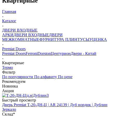
Квартирные
Главная
-
Каталог
-
ДВЕРИ ВХОДНЫЕ
АРКИ
ДВЕРИ ВХОДНЫЕ
ДВЕРИ
МЕЖКОМНАТНЫЕ
ФУРНИТУРА
ПЛИНТУСЫ
УЦЕНКА
-
Premiat Doors
Premiat Doors
Ferroni
Dorston
Центурион
Двери - Китай
-
Квартирные
Термо
Фильтр
По популярности
По алфавиту
По цене
Рекомендуем
Новинка
Акция
Быстрый просмотр
Дверь Premiat Т-20-ДН-Ц | AR 24139 | Дуб нордик | Дублин
Зеркало
Склад*