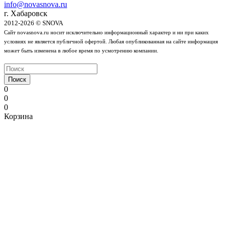
info@novasnova.ru
г. Хабаровск
2012-2026 © SNOVA
Сайт novasnova.ru носит исключительно информационный характер и ни при каких
условиях не является публичной офертой. Любая опубликованная на сайте информация
может быть изменена в любое время по усмотрению компании.
Поиск
0
0
0
Корзина