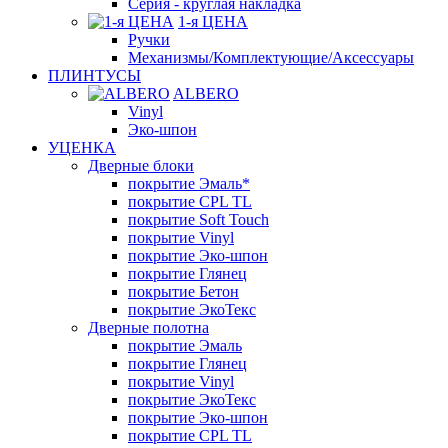
Серия - круглая накладка
1-я ЦЕНА
Ручки
Механизмы/Комплектующие/Аксессуары
ПЛИНТУСЫ
ALBERO
Vinyl
Эко-шпон
УЦЕНКА
Дверные блоки
покрытие Эмаль*
покрытие CPL TL
покрытие Soft Touch
покрытие Vinyl
покрытие Эко-шпон
покрытие Глянец
покрытие Бетон
покрытие ЭкоТекс
Дверные полотна
покрытие Эмаль
покрытие Глянец
покрытие Vinyl
покрытие ЭкоТекс
покрытие Эко-шпон
покрытие CPL TL