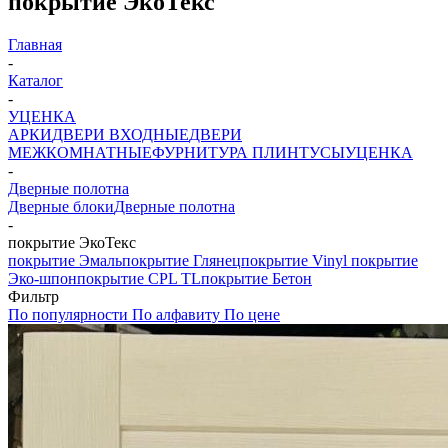
покрытие ЭкоТекс
Главная
-
Каталог
-
УЦЕНКА
АРКИ
ДВЕРИ ВХОДНЫЕ
ДВЕРИ
МЕЖКОМНАТНЫЕ
ФУРНИТУРА
ПЛИНТУСЫ
УЦЕНКА
-
Дверные полотна
Дверные блоки
Дверные полотна
-
покрытие ЭкоТекс
покрытие Эмаль
покрытие Глянец
покрытие Vinyl
покрытие
Эко-шпон
покрытие CPL TL
покрытие Бетон
Фильтр
По популярности
По алфавиту
По цене