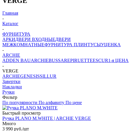
VERGE
Главная
-
Каталог
-
ФУРНИТУРА
АРКИ
ДВЕРИ ВХОДНЫЕ
ДВЕРИ
МЕЖКОМНАТНЫЕ
ФУРНИТУРА
ПЛИНТУСЫ
УЦЕНКА
-
ARCHIE
ADDEN BAU
ARCHIE
BUSSARE
PIRUETTE
ESCUR
1-я ЦЕНА
-
VERGE
ARCHIE
GENESIS
SILLUR
Завертки
Накладки
Ручки
Фильтр
По популярности
По алфавиту
По цене
Быстрый просмотр
Ручка PLANO M.WHITE | ARCHIE VERGE
Много
3 990
руб.
/шт