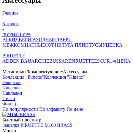
Аксессуары
Главная
-
Каталог
-
ФУРНИТУРА
АРКИ
ДВЕРИ ВХОДНЫЕ
ДВЕРИ
МЕЖКОМНАТНЫЕ
ФУРНИТУРА
ПЛИНТУСЫ
УЦЕНКА
-
PIRUETTE
ADDEN BAU
ARCHIE
BUSSARE
PIRUETTE
ESCUR
1-я ЦЕНА
-
Механизмы/Комплектующие/Аксессуары
Коллекция "Piruette"
Коллекция "Kinetic"
Завертки
Защелки
Накладки
Петли
Фильтр
По популярности
По алфавиту
По цене
Быстрый просмотр
Защелка PIRUETTE M160 BRASS
Много