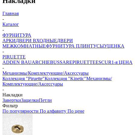
Накладки
Главная
-
Каталог
-
ФУРНИТУРА
АРКИ
ДВЕРИ ВХОДНЫЕ
ДВЕРИ
МЕЖКОМНАТНЫЕ
ФУРНИТУРА
ПЛИНТУСЫ
УЦЕНКА
-
PIRUETTE
ADDEN BAU
ARCHIE
BUSSARE
PIRUETTE
ESCUR
1-я ЦЕНА
-
Механизмы/Комплектующие/Аксессуары
Коллекция "Piruette"
Коллекция "Kinetic"
Механизмы/
Комплектующие/Аксессуары
-
Накладки
Завертки
Защелки
Петли
Фильтр
По популярности
По алфавиту
По цене