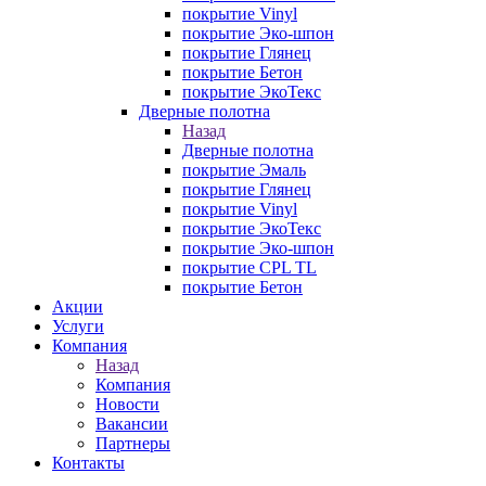
покрытие Vinyl
покрытие Эко-шпон
покрытие Глянец
покрытие Бетон
покрытие ЭкоТекс
Дверные полотна
Назад
Дверные полотна
покрытие Эмаль
покрытие Глянец
покрытие Vinyl
покрытие ЭкоТекс
покрытие Эко-шпон
покрытие CPL TL
покрытие Бетон
Акции
Услуги
Компания
Назад
Компания
Новости
Вакансии
Партнеры
Контакты