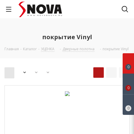
покрытие Vinyl
Главная
-
Каталог
-
УЦЕНКА
-
Дверные полотна
-
покрытие Vinyl
0
0
0