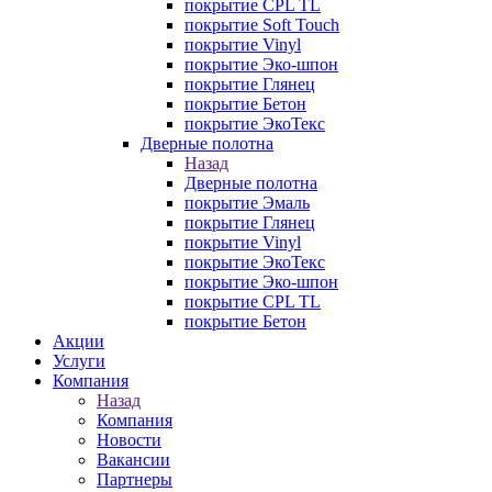
покрытие CPL TL
покрытие Soft Touch
покрытие Vinyl
покрытие Эко-шпон
покрытие Глянец
покрытие Бетон
покрытие ЭкоТекс
Дверные полотна
Назад
Дверные полотна
покрытие Эмаль
покрытие Глянец
покрытие Vinyl
покрытие ЭкоТекс
покрытие Эко-шпон
покрытие CPL TL
покрытие Бетон
Акции
Услуги
Компания
Назад
Компания
Новости
Вакансии
Партнеры