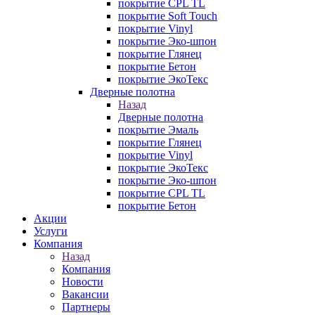
покрытие CPL TL
покрытие Soft Touch
покрытие Vinyl
покрытие Эко-шпон
покрытие Глянец
покрытие Бетон
покрытие ЭкоТекс
Дверные полотна
Назад
Дверные полотна
покрытие Эмаль
покрытие Глянец
покрытие Vinyl
покрытие ЭкоТекс
покрытие Эко-шпон
покрытие CPL TL
покрытие Бетон
Акции
Услуги
Компания
Назад
Компания
Новости
Вакансии
Партнеры