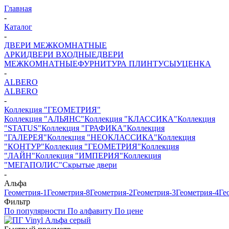
Главная
-
Каталог
-
ДВЕРИ МЕЖКОМНАТНЫЕ
АРКИ
ДВЕРИ ВХОДНЫЕ
ДВЕРИ
МЕЖКОМНАТНЫЕ
ФУРНИТУРА
ПЛИНТУСЫ
УЦЕНКА
-
ALBERO
ALBERO
-
Коллекция "ГЕОМЕТРИЯ"
Коллекция "АЛЬЯНС"
Коллекция "КЛАССИКА"
Коллекция
"STATUS"
Коллекция "ГРАФИКА"
Коллекция
"ГАЛЕРЕЯ"
Коллекция "НЕОКЛАССИКА"
Коллекция
"КОНТУР"
Коллекция "ГЕОМЕТРИЯ"
Коллекция
"ЛАЙН"
Коллекция "ИМПЕРИЯ"
Коллекция
"МЕГАПОЛИС"
Скрытые двери
-
Альфа
Геометрия-1
Геометрия-8
Геометрия-2
Геометрия-3
Геометрия-4
Ге
Фильтр
По популярности
По алфавиту
По цене