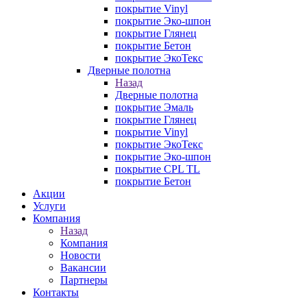
покрытие Vinyl
покрытие Эко-шпон
покрытие Глянец
покрытие Бетон
покрытие ЭкоТекс
Дверные полотна
Назад
Дверные полотна
покрытие Эмаль
покрытие Глянец
покрытие Vinyl
покрытие ЭкоТекс
покрытие Эко-шпон
покрытие CPL TL
покрытие Бетон
Акции
Услуги
Компания
Назад
Компания
Новости
Вакансии
Партнеры
Контакты