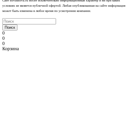
Сайт novasnova.ru носит исключительно информационный характер и ни при каких
условиях не является публичной офертой. Любая опубликованная на сайте информация
может быть изменена в любое время по усмотрению компании.
Поиск
0
0
0
Корзина