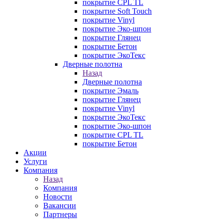
покрытие CPL TL
покрытие Soft Touch
покрытие Vinyl
покрытие Эко-шпон
покрытие Глянец
покрытие Бетон
покрытие ЭкоТекс
Дверные полотна
Назад
Дверные полотна
покрытие Эмаль
покрытие Глянец
покрытие Vinyl
покрытие ЭкоТекс
покрытие Эко-шпон
покрытие CPL TL
покрытие Бетон
Акции
Услуги
Компания
Назад
Компания
Новости
Вакансии
Партнеры