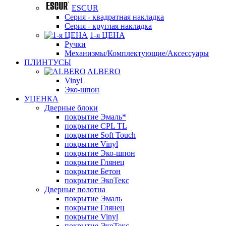
ESCUR
Серия - квадратная накладка
Серия - круглая накладка
1-я ЦЕНА
Ручки
Механизмы/Комплектующие/Аксессуары
ПЛИНТУСЫ
ALBERO
Vinyl
Эко-шпон
УЦЕНКА
Дверные блоки
покрытие Эмаль*
покрытие CPL TL
покрытие Soft Touch
покрытие Vinyl
покрытие Эко-шпон
покрытие Глянец
покрытие Бетон
покрытие ЭкоТекс
Дверные полотна
покрытие Эмаль
покрытие Глянец
покрытие Vinyl
покрытие ЭкоТекс