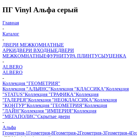
ПГ Vinyl Альфа серый
Главная
-
Каталог
-
ДВЕРИ МЕЖКОМНАТНЫЕ
АРКИ
ДВЕРИ ВХОДНЫЕ
ДВЕРИ
МЕЖКОМНАТНЫЕ
ФУРНИТУРА
ПЛИНТУСЫ
УЦЕНКА
-
ALBERO
ALBERO
-
Коллекция "ГЕОМЕТРИЯ"
Коллекция "АЛЬЯНС"
Коллекция "КЛАССИКА"
Коллекция
"STATUS"
Коллекция "ГРАФИКА"
Коллекция
"ГАЛЕРЕЯ"
Коллекция "НЕОКЛАССИКА"
Коллекция
"КОНТУР"
Коллекция "ГЕОМЕТРИЯ"
Коллекция
"ЛАЙН"
Коллекция "ИМПЕРИЯ"
Коллекция
"МЕГАПОЛИС"
Скрытые двери
-
Альфа
Геометрия-1
Геометрия-8
Геометрия-2
Геометрия-3
Геометрия-4
Ге