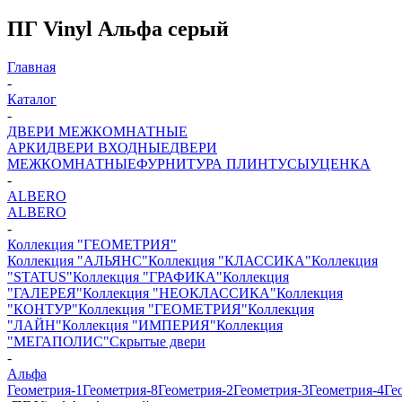
ПГ Vinyl Альфа серый
Главная
-
Каталог
-
ДВЕРИ МЕЖКОМНАТНЫЕ
АРКИ
ДВЕРИ ВХОДНЫЕ
ДВЕРИ
МЕЖКОМНАТНЫЕ
ФУРНИТУРА
ПЛИНТУСЫ
УЦЕНКА
-
ALBERO
ALBERO
-
Коллекция "ГЕОМЕТРИЯ"
Коллекция "АЛЬЯНС"
Коллекция "КЛАССИКА"
Коллекция
"STATUS"
Коллекция "ГРАФИКА"
Коллекция
"ГАЛЕРЕЯ"
Коллекция "НЕОКЛАССИКА"
Коллекция
"КОНТУР"
Коллекция "ГЕОМЕТРИЯ"
Коллекция
"ЛАЙН"
Коллекция "ИМПЕРИЯ"
Коллекция
"МЕГАПОЛИС"
Скрытые двери
-
Альфа
Геометрия-1
Геометрия-8
Геометрия-2
Геометрия-3
Геометрия-4
Ге