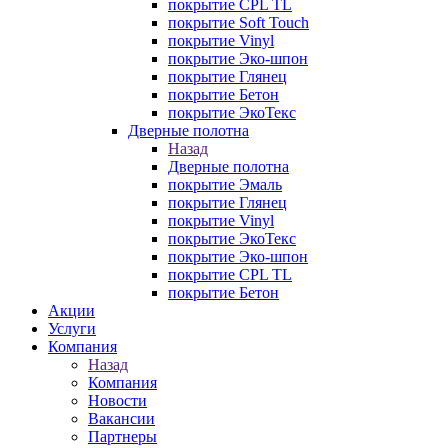
покрытие CPL TL
покрытие Soft Touch
покрытие Vinyl
покрытие Эко-шпон
покрытие Глянец
покрытие Бетон
покрытие ЭкоТекс
Дверные полотна
Назад
Дверные полотна
покрытие Эмаль
покрытие Глянец
покрытие Vinyl
покрытие ЭкоТекс
покрытие Эко-шпон
покрытие CPL TL
покрытие Бетон
Акции
Услуги
Компания
Назад
Компания
Новости
Вакансии
Партнеры