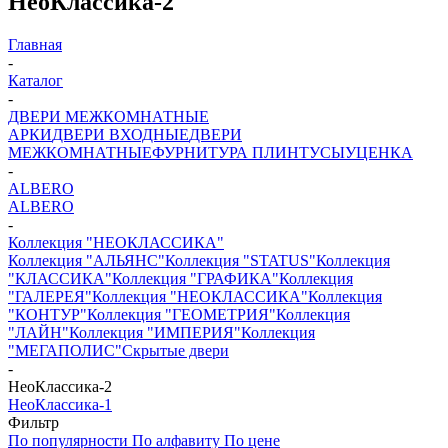
НеоКлассика-2
Главная
-
Каталог
-
ДВЕРИ МЕЖКОМНАТНЫЕ
АРКИ
ДВЕРИ ВХОДНЫЕ
ДВЕРИ
МЕЖКОМНАТНЫЕ
ФУРНИТУРА
ПЛИНТУСЫ
УЦЕНКА
-
ALBERO
ALBERO
-
Коллекция "НЕОКЛАССИКА"
Коллекция "АЛЬЯНС"
Коллекция "STATUS"
Коллекция
"КЛАССИКА"
Коллекция "ГРАФИКА"
Коллекция
"ГАЛЕРЕЯ"
Коллекция "НЕОКЛАССИКА"
Коллекция
"КОНТУР"
Коллекция "ГЕОМЕТРИЯ"
Коллекция
"ЛАЙН"
Коллекция "ИМПЕРИЯ"
Коллекция
"МЕГАПОЛИС"
Скрытые двери
-
НеоКлассика-2
НеоКлассика-1
Фильтр
По популярности
По алфавиту
По цене