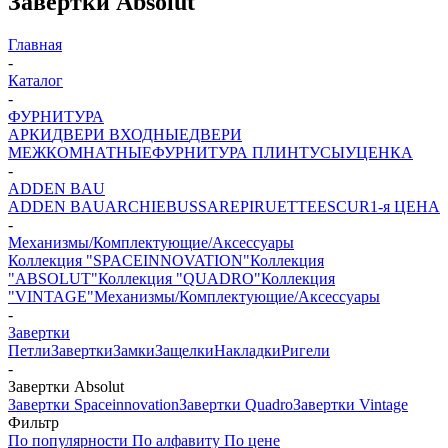
Завертки Absolut
Главная
-
Каталог
-
ФУРНИТУРА
АРКИ
ДВЕРИ ВХОДНЫЕ
ДВЕРИ
МЕЖКОМНАТНЫЕ
ФУРНИТУРА
ПЛИНТУСЫ
УЦЕНКА
-
ADDEN BAU
ADDEN BAU
ARCHIE
BUSSARE
PIRUETTE
ESCUR
1-я ЦЕНА
-
Механизмы/Комплектующие/Аксессуары
Коллекция "SPACEINNOVATION"
Коллекция
"ABSOLUT"
Коллекция "QUADRO"
Коллекция
"VINTAGE"
Механизмы/Комплектующие/Аксессуары
-
Завертки
Петли
Завертки
Замки
Защелки
Накладки
Ригели
-
Завертки Absolut
Завертки Spaceinnovation
Завертки Quadro
Завертки Vintage
Фильтр
По популярности
По алфавиту
По цене