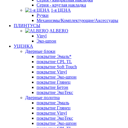
Серия - круглая накладка
1-я ЦЕНА
Ручки
Механизмы/Комплектующие/Аксессуары
ПЛИНТУСЫ
ALBERO
Vinyl
Эко-шпон
УЦЕНКА
Дверные блоки
покрытие Эмаль*
покрытие CPL TL
покрытие Soft Touch
покрытие Vinyl
покрытие Эко-шпон
покрытие Глянец
покрытие Бетон
покрытие ЭкоТекс
Дверные полотна
покрытие Эмаль
покрытие Глянец
покрытие Vinyl
покрытие ЭкоТекс
покрытие Эко-шпон