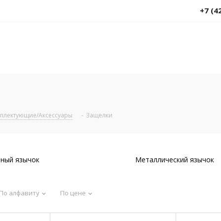
+7 (4
плектующие/Аксессуары
-
Защелки
ный язычок
Металлический язычок
По алфавиту
По цене