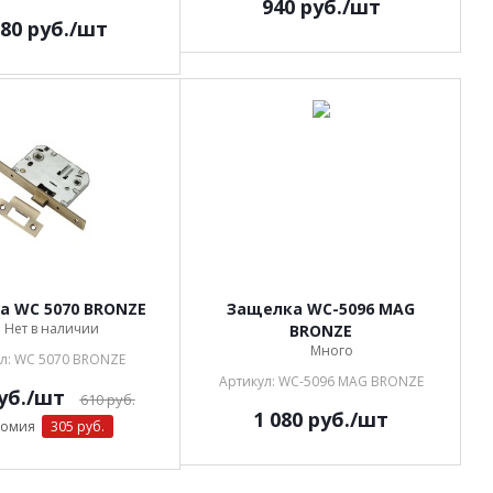
940
руб.
/шт
080
руб.
/шт
а WC 5070 BRONZE
Защелка WC-5096 MAG
Нет в наличии
BRONZE
Много
л: WC 5070 BRONZE
Артикул: WC-5096 MAG BRONZE
уб.
/шт
610
руб.
1 080
руб.
/шт
номия
305 руб.