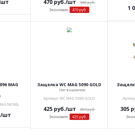
/шт
470
руб.
/шт
940
руб.
1 
Экономия
470 руб.
096 MAG
Защелка WC MAG 5090 GOLD
Защелк
Нет в наличии
о
Артикул: WC MAG 5090 GOLD
Артику
MAG NICKEL
425
руб.
/шт
305
р
850
руб.
.
/шт
Экономия
425 руб.
Эко