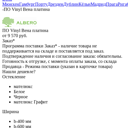
Мюнхен
Гамбург
Порту
Дрезден
Дублин
Кёльн
Мадрид
Прага
Рига
-
ПО Vinyl Вена платина
ПО Vinyl Вена платина
от
9 570 руб.
Заказ*
Программа поставки Заказ* - наличие товара не
поддерживается на складе и поставляется под заказ.
Подтверждение наличия и согласование заказа: обязательны.
Готовность к отгрузке, с момента оплаты заказа, со склада
Продавца - Режима поставки (указан в карточке товара)
Нашли дешевле?
Остекление
мателюкс
Белое
Черное
мателюкс Графит
Ширина
b-400 мм
b-600 мм