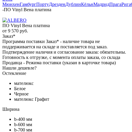
Мюнхен
Гамбург
Порту
Дрезден
Дублин
Кёльн
Мадрид
Прага
Рига
-
ПО Vinyl Вена платина
ПО Vinyl Вена платина
от
9 570 руб.
Заказ*
Программа поставки Заказ* - наличие товара не
поддерживается на складе и поставляется под заказ.
Подтверждение наличия и согласование заказа: обязательны.
Готовность к отгрузке, с момента оплаты заказа, со склада
Продавца - Режима поставки (указан в карточке товара)
Нашли дешевле?
Остекление
мателюкс
Белое
Черное
мателюкс Графит
Ширина
b-400 мм
b-600 мм
b-700 мм