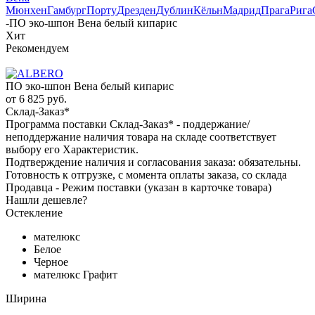
Мюнхен
Гамбург
Порту
Дрезден
Дублин
Кёльн
Мадрид
Прага
Рига
-
ПО эко-шпон Вена белый кипарис
Хит
Рекомендуем
ПО эко-шпон Вена белый кипарис
от
6 825 руб.
Склад-Заказ*
Программа поставки Склад-Заказ* - поддержание/
неподдержание наличия товара на складе соответствует
выбору его Характеристик.
Подтверждение наличия и согласования заказа: обязательны.
Готовность к отгрузке, с момента оплаты заказа, со склада
Продавца - Режим поставки (указан в карточке товара)
Нашли дешевле?
Остекление
мателюкс
Белое
Черное
мателюкс Графит
Ширина