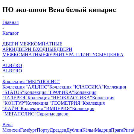
ПО эко-шпон Вена белый кипарис
Главная
-
Каталог
-
ДВЕРИ МЕЖКОМНАТНЫЕ
АРКИ
ДВЕРИ ВХОДНЫЕ
ДВЕРИ
МЕЖКОМНАТНЫЕ
ФУРНИТУРА
ПЛИНТУСЫ
УЦЕНКА
-
ALBERO
ALBERO
-
Коллекция "МЕГАПОЛИС"
Коллекция "АЛЬЯНС"
Коллекция "КЛАССИКА"
Коллекция
"STATUS"
Коллекция "ГРАФИКА"
Коллекция
"ГАЛЕРЕЯ"
Коллекция "НЕОКЛАССИКА"
Коллекция
"КОНТУР"
Коллекция "ГЕОМЕТРИЯ"
Коллекция
"ЛАЙН"
Коллекция "ИМПЕРИЯ"
Коллекция
"МЕГАПОЛИС"
Скрытые двери
-
Вена
Мюнхен
Гамбург
Порту
Дрезден
Дублин
Кёльн
Мадрид
Прага
Рига