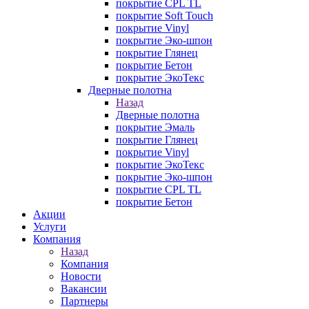
покрытие CPL TL
покрытие Soft Touch
покрытие Vinyl
покрытие Эко-шпон
покрытие Глянец
покрытие Бетон
покрытие ЭкоТекс
Дверные полотна
Назад
Дверные полотна
покрытие Эмаль
покрытие Глянец
покрытие Vinyl
покрытие ЭкоТекс
покрытие Эко-шпон
покрытие CPL TL
покрытие Бетон
Акции
Услуги
Компания
Назад
Компания
Новости
Вакансии
Партнеры