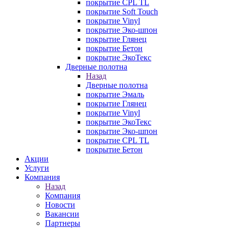
покрытие CPL TL
покрытие Soft Touch
покрытие Vinyl
покрытие Эко-шпон
покрытие Глянец
покрытие Бетон
покрытие ЭкоТекс
Дверные полотна
Назад
Дверные полотна
покрытие Эмаль
покрытие Глянец
покрытие Vinyl
покрытие ЭкоТекс
покрытие Эко-шпон
покрытие CPL TL
покрытие Бетон
Акции
Услуги
Компания
Назад
Компания
Новости
Вакансии
Партнеры