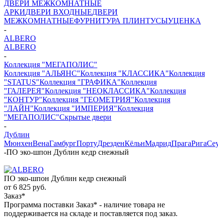
ДВЕРИ МЕЖКОМНАТНЫЕ
АРКИ
ДВЕРИ ВХОДНЫЕ
ДВЕРИ
МЕЖКОМНАТНЫЕ
ФУРНИТУРА
ПЛИНТУСЫ
УЦЕНКА
-
ALBERO
ALBERO
-
Коллекция "МЕГАПОЛИС"
Коллекция "АЛЬЯНС"
Коллекция "КЛАССИКА"
Коллекция
"STATUS"
Коллекция "ГРАФИКА"
Коллекция
"ГАЛЕРЕЯ"
Коллекция "НЕОКЛАССИКА"
Коллекция
"КОНТУР"
Коллекция "ГЕОМЕТРИЯ"
Коллекция
"ЛАЙН"
Коллекция "ИМПЕРИЯ"
Коллекция
"МЕГАПОЛИС"
Скрытые двери
-
Дублин
Мюнхен
Вена
Гамбург
Порту
Дрезден
Кёльн
Мадрид
Прага
Рига
Се
-
ПО эко-шпон Дублин кедр снежный
ПО эко-шпон Дублин кедр снежный
от
6 825 руб.
Заказ*
Программа поставки Заказ* - наличие товара не
поддерживается на складе и поставляется под заказ.