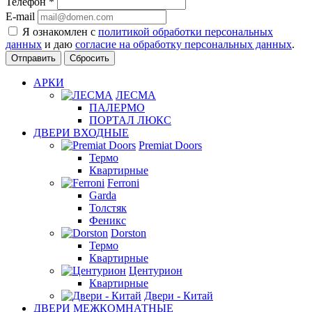
Телефон
*
E-mail
Я ознакомлен с
политикой обработки персональных
данных
и даю
согласие на обработку персональных данных
.
Сбросить
АРКИ
ЛЕСМА
ПАЛЕРМО
ПОРТАЛ ЛЮКС
ДВЕРИ ВХОДНЫЕ
Premiat Doors
Термо
Квартирные
Ferroni
Garda
Толстяк
Феникс
Dorston
Термо
Квартирные
Центурион
Квартирные
Двери - Китай
ДВЕРИ МЕЖКОМНАТНЫЕ