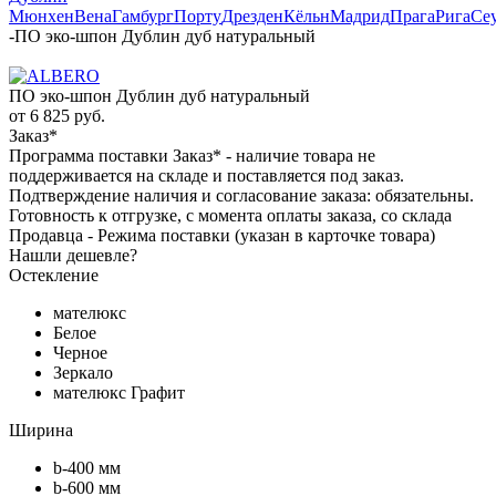
Мюнхен
Вена
Гамбург
Порту
Дрезден
Кёльн
Мадрид
Прага
Рига
Се
-
ПО эко-шпон Дублин дуб натуральный
ПО эко-шпон Дублин дуб натуральный
от
6 825 руб.
Заказ*
Программа поставки Заказ* - наличие товара не
поддерживается на складе и поставляется под заказ.
Подтверждение наличия и согласование заказа: обязательны.
Готовность к отгрузке, с момента оплаты заказа, со склада
Продавца - Режима поставки (указан в карточке товара)
Нашли дешевле?
Остекление
мателюкс
Белое
Черное
Зеркало
мателюкс Графит
Ширина
b-400 мм
b-600 мм