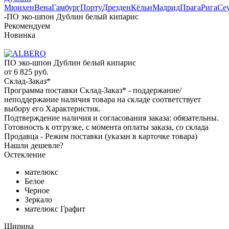
Мюнхен
Вена
Гамбург
Порту
Дрезден
Кёльн
Мадрид
Прага
Рига
Се
-
ПО эко-шпон Дублин белый кипарис
Рекомендуем
Новинка
ПО эко-шпон Дублин белый кипарис
от
6 825 руб.
Склад-Заказ*
Программа поставки Склад-Заказ* - поддержание/
неподдержание наличия товара на складе соответствует
выбору его Характеристик.
Подтверждение наличия и согласования заказа: обязательны.
Готовность к отгрузке, с момента оплаты заказа, со склада
Продавца - Режим поставки (указан в карточке товара)
Нашли дешевле?
Остекление
мателюкс
Белое
Черное
Зеркало
мателюкс Графит
Ширина