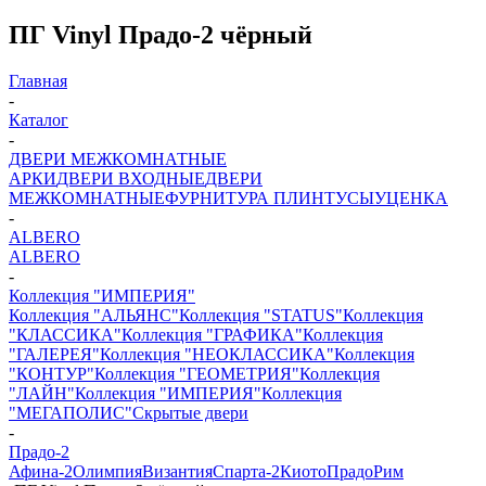
ПГ Vinyl Прадо-2 чёрный
Главная
-
Каталог
-
ДВЕРИ МЕЖКОМНАТНЫЕ
АРКИ
ДВЕРИ ВХОДНЫЕ
ДВЕРИ
МЕЖКОМНАТНЫЕ
ФУРНИТУРА
ПЛИНТУСЫ
УЦЕНКА
-
ALBERO
ALBERO
-
Коллекция "ИМПЕРИЯ"
Коллекция "АЛЬЯНС"
Коллекция "STATUS"
Коллекция
"КЛАССИКА"
Коллекция "ГРАФИКА"
Коллекция
"ГАЛЕРЕЯ"
Коллекция "НЕОКЛАССИКА"
Коллекция
"КОНТУР"
Коллекция "ГЕОМЕТРИЯ"
Коллекция
"ЛАЙН"
Коллекция "ИМПЕРИЯ"
Коллекция
"МЕГАПОЛИС"
Скрытые двери
-
Прадо-2
Афина-2
Олимпия
Византия
Спарта-2
Киото
Прадо
Рим