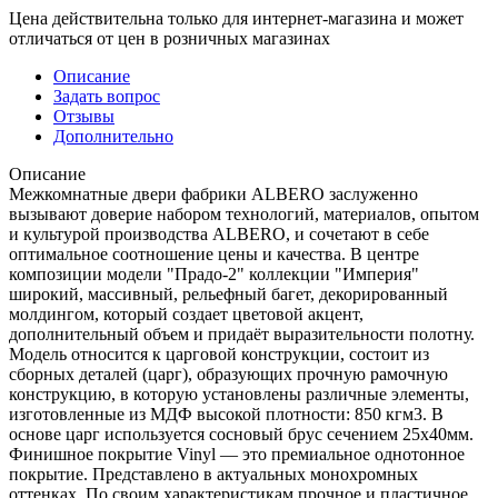
Цена действительна только для интернет-магазина и может
отличаться от цен в розничных магазинах
Описание
Задать вопрос
Отзывы
Дополнительно
Описание
Межкомнатные двери фабрики ALBERO заслуженно
вызывают доверие набором технологий, материалов, опытом
и культурой производства ALBERO, и сочетают в себе
оптимальное соотношение цены и качества. В центре
композиции модели "Прадо-2" коллекции "Империя"
широкий, массивный, рельефный багет, декорированный
молдингом, который создает цветовой акцент,
дополнительный объем и придаёт выразительности полотну.
Модель относится к царговой конструкции, состоит из
сборных деталей (царг), образующих прочную рамочную
конструкцию, в которую установлены различные элементы,
изготовленные из МДФ высокой плотности: 850 кгм3. В
основе царг используется сосновый брус сечением 25х40мм.
Финишное покрытие Vinyl — это премиальное однотонное
покрытие. Представлено в актуальных монохромных
оттенках. По своим характеристикам прочное и пластичное,