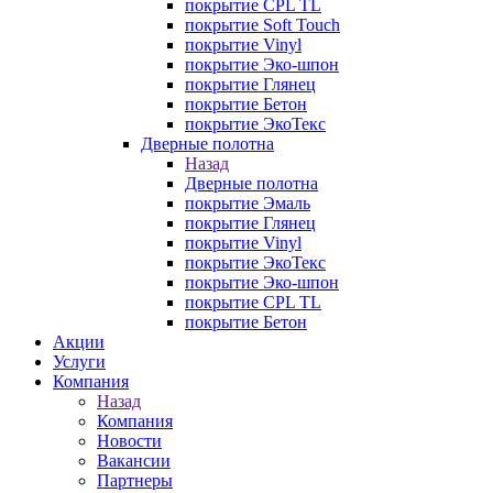
покрытие CPL TL
покрытие Soft Touch
покрытие Vinyl
покрытие Эко-шпон
покрытие Глянец
покрытие Бетон
покрытие ЭкоТекс
Дверные полотна
Назад
Дверные полотна
покрытие Эмаль
покрытие Глянец
покрытие Vinyl
покрытие ЭкоТекс
покрытие Эко-шпон
покрытие CPL TL
покрытие Бетон
Акции
Услуги
Компания
Назад
Компания
Новости
Вакансии
Партнеры