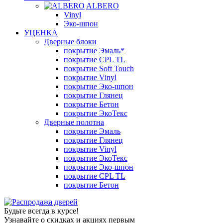
ALBERO
Vinyl
Эко-шпон
УЦЕНКА
Дверные блоки
покрытие Эмаль*
покрытие CPL TL
покрытие Soft Touch
покрытие Vinyl
покрытие Эко-шпон
покрытие Глянец
покрытие Бетон
покрытие ЭкоТекс
Дверные полотна
покрытие Эмаль
покрытие Глянец
покрытие Vinyl
покрытие ЭкоТекс
покрытие Эко-шпон
покрытие CPL TL
покрытие Бетон
Будьте всегда в курсе!
Узнавайте о скидках и акциях первым