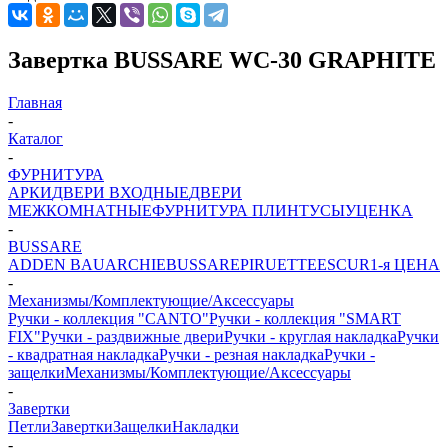
Завертка BUSSARE WC-30 GRAPHITE
Главная
-
Каталог
-
ФУРНИТУРА
АРКИ
ДВЕРИ ВХОДНЫЕ
ДВЕРИ
МЕЖКОМНАТНЫЕ
ФУРНИТУРА
ПЛИНТУСЫ
УЦЕНКА
-
BUSSARE
ADDEN BAU
ARCHIE
BUSSARE
PIRUETTE
ESCUR
1-я ЦЕНА
-
Механизмы/Комплектующие/Аксессуары
Ручки - коллекция "CANTO"
Ручки - коллекция "SMART
FIX"
Ручки - раздвижные двери
Ручки - круглая накладка
Ручки
- квадратная накладка
Ручки - резная накладка
Ручки -
защелки
Механизмы/Комплектующие/Аксессуары
-
Завертки
Петли
Завертки
Защелки
Накладки
-