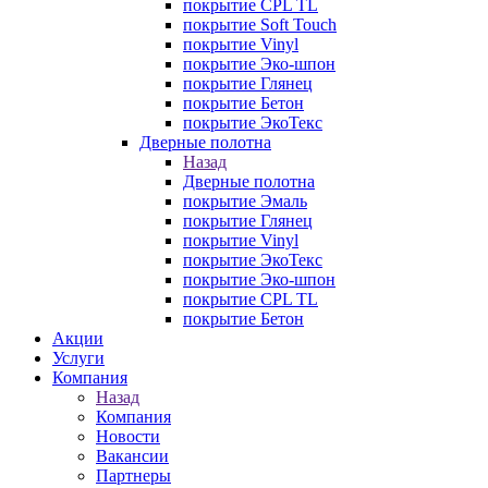
покрытие CPL TL
покрытие Soft Touch
покрытие Vinyl
покрытие Эко-шпон
покрытие Глянец
покрытие Бетон
покрытие ЭкоТекс
Дверные полотна
Назад
Дверные полотна
покрытие Эмаль
покрытие Глянец
покрытие Vinyl
покрытие ЭкоТекс
покрытие Эко-шпон
покрытие CPL TL
покрытие Бетон
Акции
Услуги
Компания
Назад
Компания
Новости
Вакансии
Партнеры