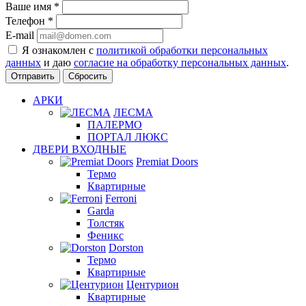
Ваше имя
*
Телефон
*
E-mail
Я ознакомлен с
политикой обработки персональных
данных
и даю
согласие на обработку персональных данных
.
Сбросить
АРКИ
ЛЕСМА
ПАЛЕРМО
ПОРТАЛ ЛЮКС
ДВЕРИ ВХОДНЫЕ
Premiat Doors
Термо
Квартирные
Ferroni
Garda
Толстяк
Феникс
Dorston
Термо
Квартирные
Центурион
Квартирные