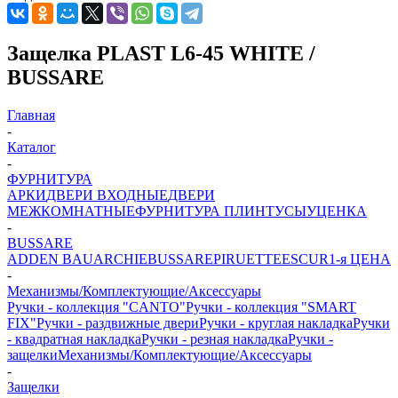
Защелка PLAST L6-45 WHITE /
BUSSARE
Главная
-
Каталог
-
ФУРНИТУРА
АРКИ
ДВЕРИ ВХОДНЫЕ
ДВЕРИ
МЕЖКОМНАТНЫЕ
ФУРНИТУРА
ПЛИНТУСЫ
УЦЕНКА
-
BUSSARE
ADDEN BAU
ARCHIE
BUSSARE
PIRUETTE
ESCUR
1-я ЦЕНА
-
Механизмы/Комплектующие/Аксессуары
Ручки - коллекция "CANTO"
Ручки - коллекция "SMART
FIX"
Ручки - раздвижные двери
Ручки - круглая накладка
Ручки
- квадратная накладка
Ручки - резная накладка
Ручки -
защелки
Механизмы/Комплектующие/Аксессуары
-
Защелки