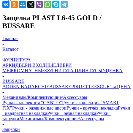
Защелка PLAST L6-45 GOLD /
BUSSARE
Главная
-
Каталог
-
ФУРНИТУРА
АРКИ
ДВЕРИ ВХОДНЫЕ
ДВЕРИ
МЕЖКОМНАТНЫЕ
ФУРНИТУРА
ПЛИНТУСЫ
УЦЕНКА
-
BUSSARE
ADDEN BAU
ARCHIE
BUSSARE
PIRUETTE
ESCUR
1-я ЦЕНА
-
Механизмы/Комплектующие/Аксессуары
Ручки - коллекция "CANTO"
Ручки - коллекция "SMART
FIX"
Ручки - раздвижные двери
Ручки - круглая накладка
Ручки
- квадратная накладка
Ручки - резная накладка
Ручки -
защелки
Механизмы/Комплектующие/Аксессуары
-
Защелки