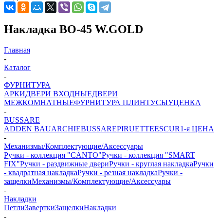
Накладка BO-45 W.GOLD
Главная
-
Каталог
-
ФУРНИТУРА
АРКИ
ДВЕРИ ВХОДНЫЕ
ДВЕРИ
МЕЖКОМНАТНЫЕ
ФУРНИТУРА
ПЛИНТУСЫ
УЦЕНКА
-
BUSSARE
ADDEN BAU
ARCHIE
BUSSARE
PIRUETTE
ESCUR
1-я ЦЕНА
-
Механизмы/Комплектующие/Аксессуары
Ручки - коллекция "CANTO"
Ручки - коллекция "SMART
FIX"
Ручки - раздвижные двери
Ручки - круглая накладка
Ручки
- квадратная накладка
Ручки - резная накладка
Ручки -
защелки
Механизмы/Комплектующие/Аксессуары
-
Накладки
Петли
Завертки
Защелки
Накладки
-