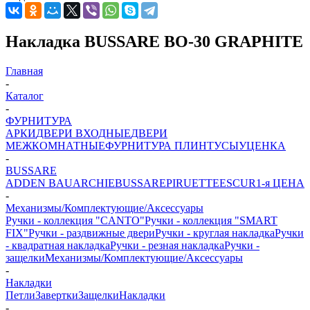
Накладка BUSSARE BO-30 GRAPHITE
Главная
-
Каталог
-
ФУРНИТУРА
АРКИ
ДВЕРИ ВХОДНЫЕ
ДВЕРИ
МЕЖКОМНАТНЫЕ
ФУРНИТУРА
ПЛИНТУСЫ
УЦЕНКА
-
BUSSARE
ADDEN BAU
ARCHIE
BUSSARE
PIRUETTE
ESCUR
1-я ЦЕНА
-
Механизмы/Комплектующие/Аксессуары
Ручки - коллекция "CANTO"
Ручки - коллекция "SMART
FIX"
Ручки - раздвижные двери
Ручки - круглая накладка
Ручки
- квадратная накладка
Ручки - резная накладка
Ручки -
защелки
Механизмы/Комплектующие/Аксессуары
-
Накладки
Петли
Завертки
Защелки
Накладки
-