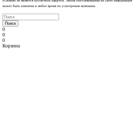
условиях не является публичной офертой. Любая опубликованная на сайте информация
может быть изменена в любое время по усмотрению компании.
Поиск
0
0
0
Корзина