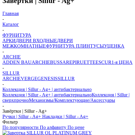
Завёртки | Sillur - Ag+
Главная
-
Каталог
-
ФУРНИТУРА
АРКИ
ДВЕРИ ВХОДНЫЕ
ДВЕРИ
МЕЖКОМНАТНЫЕ
ФУРНИТУРА
ПЛИНТУСЫ
УЦЕНКА
-
ARCHIE
ADDEN BAU
ARCHIE
BUSSARE
PIRUETTE
ESCUR
1-я ЦЕНА
-
SILLUR
ARCHIE
VERGE
GENESIS
SILLUR
-
Коллекция | Sillur - Ag+ | антибактериально
Коллекция | Sillur - Ag+ | антибактериально
Коллекция | Sillur |
сверхпрочно
Механизмы/Комплектующие/Аксессуары
-
Завёртки | Sillur - Ag+
Ручки | Sillur - Ag+
Накладки | Sillur - Ag+
Фильтр
По популярности
По алфавиту
По цене