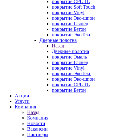
покрытие CPL TL
покрытие Soft Touch
покрытие Vinyl
покрытие Эко-шпон
покрытие Глянец
покрытие Бетон
покрытие ЭкоТекс
Дверные полотна
Назад
Дверные полотна
покрытие Эмаль
покрытие Глянец
покрытие Vinyl
покрытие ЭкоТекс
покрытие Эко-шпон
покрытие CPL TL
покрытие Бетон
Акции
Услуги
Компания
Назад
Компания
Новости
Вакансии
Партнеры