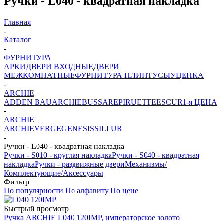
Ручки - L040 - квадратная накладка
Главная
-
Каталог
-
ФУРНИТУРА
АРКИ
ДВЕРИ ВХОДНЫЕ
ДВЕРИ
МЕЖКОМНАТНЫЕ
ФУРНИТУРА
ПЛИНТУСЫ
УЦЕНКА
-
ARCHIE
ADDEN BAU
ARCHIE
BUSSARE
PIRUETTE
ESCUR
1-я ЦЕНА
-
ARCHIE
ARCHIE
VERGE
GENESIS
SILLUR
-
Ручки - L040 - квадратная накладка
Ручки - S010 - круглая накладка
Ручки - S040 - квадратная
накладка
Ручки - раздвижные двери
Механизмы/
Комплектующие/Аксессуары
Фильтр
По популярности
По алфавиту
По цене
Быстрый просмотр
Ручка ARCHIE L040 120IMP, императорское золото