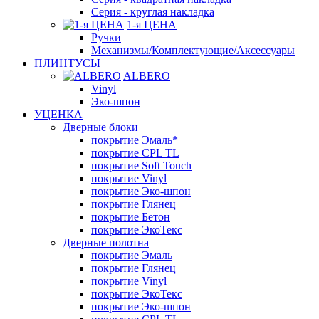
Серия - круглая накладка
1-я ЦЕНА
Ручки
Механизмы/Комплектующие/Аксессуары
ПЛИНТУСЫ
ALBERO
Vinyl
Эко-шпон
УЦЕНКА
Дверные блоки
покрытие Эмаль*
покрытие CPL TL
покрытие Soft Touch
покрытие Vinyl
покрытие Эко-шпон
покрытие Глянец
покрытие Бетон
покрытие ЭкоТекс
Дверные полотна
покрытие Эмаль
покрытие Глянец
покрытие Vinyl
покрытие ЭкоТекс
покрытие Эко-шпон