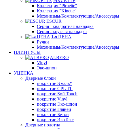
PIRUETTE
Коллекция "Piruette"
Коллекция "Kinetic"
Механизмы/Комплектующие/Аксессуары
ESCUR
Серия - квадратная накладка
Серия - круглая накладка
1-я ЦЕНА
Ручки
Механизмы/Комплектующие/Аксессуары
ПЛИНТУСЫ
ALBERO
Vinyl
Эко-шпон
УЦЕНКА
Дверные блоки
покрытие Эмаль*
покрытие CPL TL
покрытие Soft Touch
покрытие Vinyl
покрытие Эко-шпон
покрытие Глянец
покрытие Бетон
покрытие ЭкоТекс
Дверные полотна