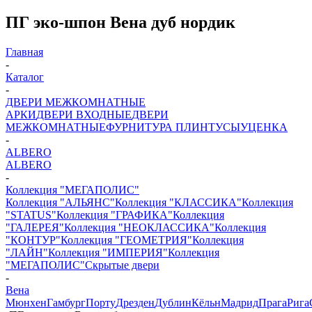
ПГ эко-шпон Вена дуб нордик
Главная
-
Каталог
-
ДВЕРИ МЕЖКОМНАТНЫЕ
АРКИ
ДВЕРИ ВХОДНЫЕ
ДВЕРИ
МЕЖКОМНАТНЫЕ
ФУРНИТУРА
ПЛИНТУСЫ
УЦЕНКА
-
ALBERO
ALBERO
-
Коллекция "МЕГАПОЛИС"
Коллекция "АЛЬЯНС"
Коллекция "КЛАССИКА"
Коллекция
"STATUS"
Коллекция "ГРАФИКА"
Коллекция
"ГАЛЕРЕЯ"
Коллекция "НЕОКЛАССИКА"
Коллекция
"КОНТУР"
Коллекция "ГЕОМЕТРИЯ"
Коллекция
"ЛАЙН"
Коллекция "ИМПЕРИЯ"
Коллекция
"МЕГАПОЛИС"
Скрытые двери
-
Вена
Мюнхен
Гамбург
Порту
Дрезден
Дублин
Кёльн
Мадрид
Прага
Рига