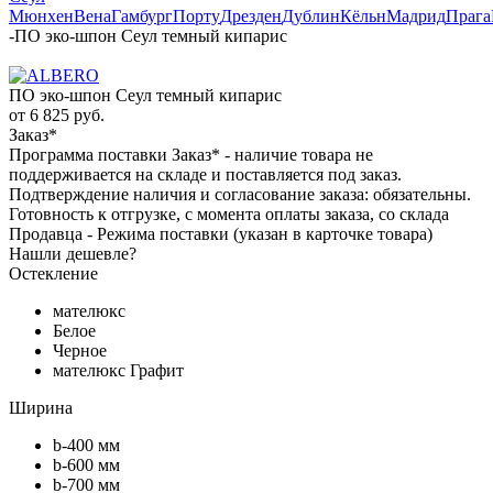
Мюнхен
Вена
Гамбург
Порту
Дрезден
Дублин
Кёльн
Мадрид
Прага
-
ПО эко-шпон Сеул темный кипарис
ПО эко-шпон Сеул темный кипарис
от
6 825 руб.
Заказ*
Программа поставки Заказ* - наличие товара не
поддерживается на складе и поставляется под заказ.
Подтверждение наличия и согласование заказа: обязательны.
Готовность к отгрузке, с момента оплаты заказа, со склада
Продавца - Режима поставки (указан в карточке товара)
Нашли дешевле?
Остекление
мателюкс
Белое
Черное
мателюкс Графит
Ширина
b-400 мм
b-600 мм
b-700 мм