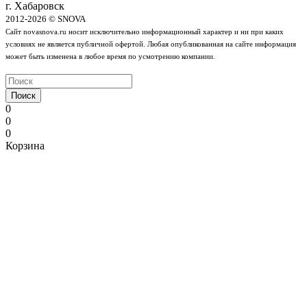
г. Хабаровск
2012-2026 © SNOVA
Сайт novasnova.ru носит исключительно информационный характер и ни при каких
условиях не является публичной офертой. Любая опубликованная на сайте информация
может быть изменена в любое время по усмотрению компании.
Поиск
0
0
0
Корзина