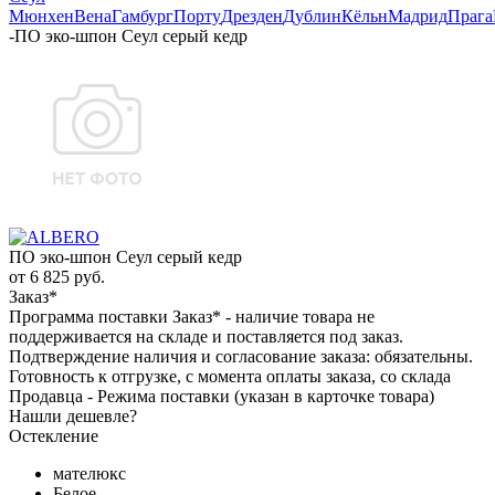
Мюнхен
Вена
Гамбург
Порту
Дрезден
Дублин
Кёльн
Мадрид
Прага
-
ПО эко-шпон Сеул серый кедр
ПО эко-шпон Сеул серый кедр
от
6 825 руб.
Заказ*
Программа поставки Заказ* - наличие товара не
поддерживается на складе и поставляется под заказ.
Подтверждение наличия и согласование заказа: обязательны.
Готовность к отгрузке, с момента оплаты заказа, со склада
Продавца - Режима поставки (указан в карточке товара)
Нашли дешевле?
Остекление
мателюкс
Белое