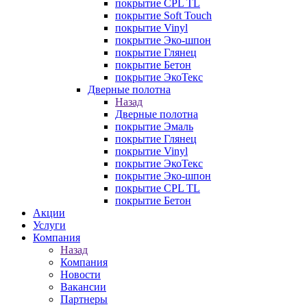
покрытие CPL TL
покрытие Soft Touch
покрытие Vinyl
покрытие Эко-шпон
покрытие Глянец
покрытие Бетон
покрытие ЭкоТекс
Дверные полотна
Назад
Дверные полотна
покрытие Эмаль
покрытие Глянец
покрытие Vinyl
покрытие ЭкоТекс
покрытие Эко-шпон
покрытие CPL TL
покрытие Бетон
Акции
Услуги
Компания
Назад
Компания
Новости
Вакансии
Партнеры