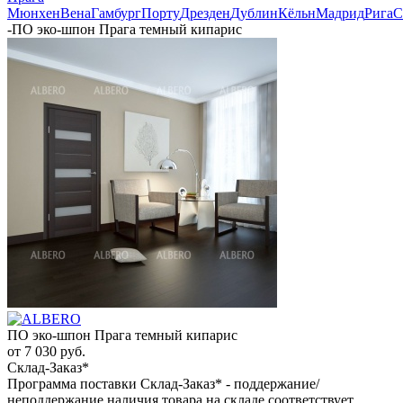
Мюнхен
Вена
Гамбург
Порту
Дрезден
Дублин
Кёльн
Мадрид
Рига
С
-
ПО эко-шпон Прага темный кипарис
ПО эко-шпон Прага темный кипарис
от
7 030 руб.
Склад-Заказ*
Программа поставки Склад-Заказ* - поддержание/
неподдержание наличия товара на складе соответствует