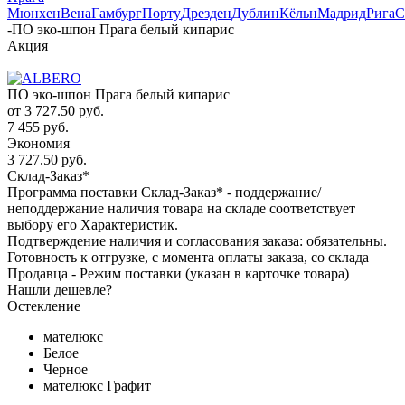
Мюнхен
Вена
Гамбург
Порту
Дрезден
Дублин
Кёльн
Мадрид
Рига
С
-
ПО эко-шпон Прага белый кипарис
Акция
ПО эко-шпон Прага белый кипарис
от
3 727.50 руб.
7 455 руб.
Экономия
3 727.50 руб.
Склад-Заказ*
Программа поставки Склад-Заказ* - поддержание/
неподдержание наличия товара на складе соответствует
выбору его Характеристик.
Подтверждение наличия и согласования заказа: обязательны.
Готовность к отгрузке, с момента оплаты заказа, со склада
Продавца - Режим поставки (указан в карточке товара)
Нашли дешевле?
Остекление
мателюкс
Белое
Черное
мателюкс Графит