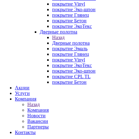
покрытие Vinyl
покрытие Эко-шпон
покрытие Глянец
покрытие Бетон
покрытие ЭкоТекс
Дверные полотна
Назад
Дверные полотна
покрытие Эмаль
покрытие Глянец
покрытие Vinyl
покрытие ЭкоТекс
покрытие Эко-шпон
покрытие CPL TL
покрытие Бетон
Акции
Услуги
Компания
Назад
Компания
Новости
Вакансии
Партнеры
Контакты