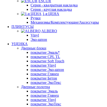
ESCUR
Серия - квадратная накладка
Серия - круглая накладка
1-я ЦЕНА
Ручки
Механизмы/Комплектующие/Аксессуары
ПЛИНТУСЫ
ALBERO
Vinyl
Эко-шпон
УЦЕНКА
Дверные блоки
покрытие Эмаль*
покрытие CPL TL
покрытие Soft Touch
покрытие Vinyl
покрытие Эко-шпон
покрытие Глянец
покрытие Бетон
покрытие ЭкоТекс
Дверные полотна
покрытие Эмаль
покрытие Глянец
покрытие Vinyl
покрытие ЭкоТекс